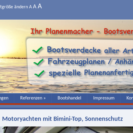
A
A
ftgröße ändern
A
ngen
Referenzen »
Bootshandel
Impressum
Kon
Motoryachten mit Bimini-Top, Sonnenschutz